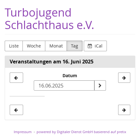
Zum
Turbojugend
Haupt-
Inhalt
Schlachthaus e.V.
springen
Liste
Woche
Monat
Tag
iCal
Veranstaltungen am 16. Juni 2025
Datum
Datum
zur
Anzeige
auswählen
Impressum
powered by Digitaler Dienst GmbH
basierend auf pretix